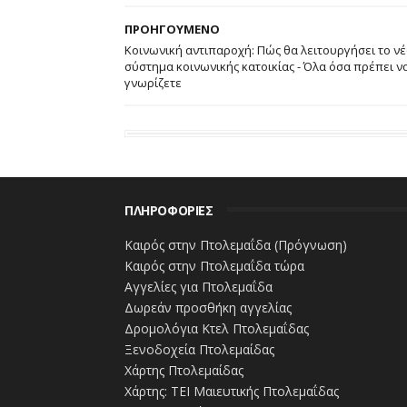
σύμφωνα με το εξής μοτίβο: 10Χ2=20+5
ΠΡΟΗΓΟΥΜΕΝΟ
η επιλογή Β.
Κοινωνική αντιπαροχή: Πώς θα λειτουργήσει το ν
σύστημα κοινωνικής κατοικίας - Όλα όσα πρέπει ν
Στη συνέχεια, εμφανίζονται δέκα (10) 
γνωρίζετε
είναι και στις εξετάσεις του ΑΣΕΠ για τη
ΠΛΗΡΟΦΟΡΙΕΣ
Καιρός στην Πτολεμαΐδα (Πρόγνωση)
Καιρός στην Πτολεμαΐδα τώρα
Αγγελίες για Πτολεμαΐδα
Δωρεάν προσθήκη αγγελίας
Δρομολόγια Κτελ Πτολεμαΐδας
Ξενοδοχεία Πτολεμαίδας
Χάρτης Πτολεμαίδας
Χάρτης: ΤΕΙ Μαιευτικής Πτολεμαΐδας