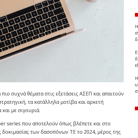
Η
σ
δ
Ε
δ
ε
Η
υ
σ
α πιο συχνά θέματα στις εξετάσεις ΑΣΕΠ και απαιτούν
τρατηγική, τα κατάλληλα μοτίβα και αρκετή
 και με σιγουριά.
er series που αποτελούν όπως βλέπετε και στο
 δοκιμασίας των δασοπόνων ΤΕ το 2024, μέρος της