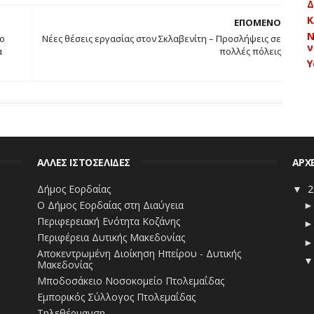
Δ
=25Χ2=50+5=55Χ2=110. Άρα η σωστή απάντηση είναι
Κ
ΕΠΟΜΕΝΟ
Ν
έο
Νέες θέσεις εργασίας στον Σκλαβενίτη – Προσλήψεις σε
ν
α
πολλές πόλεις
ασκήσεις αριθμητικού συλλογισμού όπως ακριβώς
Y
 δική σας εξοικείωση.
ΑΛΛΕΣ ΙΣΤΟΣΕΛΙΔΕΣ
ΑΡΧ
Δήμος Εορδαίας
2
▼
Ο Δήμος Εορδαίας στη Διαύγεια
Περιφερειακή Ενότητα Κοζάνης
Περιφέρεια Δυτικής Μακεδονίας
Αποκεντρωμένη Διοίκηση Ηπείρου - Δυτικής
Μακεδονίας
Μποδοσάκειο Νοσοκομείο Πτολεμαΐδας
Εμπορικός Σύλλογος Πτολεμαΐδας
Τηλεθέρμανση