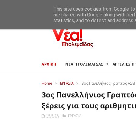
ΑΡΧΙΚΗ
ΑΓΓΕΛΙΕΣ ΠΤΟΛΕΜΑΪΔΑΣ
ΚΑΙΡΟΣ ΠΤΟ
This site uses cookies from Google to d
are shared with Google along with perf
statistics, and to detect and address 
ΑΡΧΙΚΗ
ΝΕΑ ΠΤΟΛΕΜΑΪΔΑΣ
ΑΓΓΕΛΙΕΣ 
Home
>
ΕΡΓΑΣΙΑ
>
3ος Πανελλήνιος Γραπτός ΑΣΕΠ
3ος Πανελλήνιος Γραπτός
ξέρεις για τους αριθμητ
15.5.26
ΕΡΓΑΣΙΑ