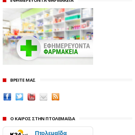
ΕΦΗΜΕΡΕΥΟΝΤΑ ΦΑΡΜΑΚΕΙΑ
έσοδα από επιχειρηματική δραστηριότητα δεν πρέπει
να υπερβαίνουν τις 80.000 ευρώ.
Παράδειγμα: Μονογονεϊκή οικογένεια με δύο παιδιά:
29.000 + 5.000 = 34.000 ευρώ ανώτατο εισόδημα.
4. Τι ισχύει για την περιουσία;
Η αξία της ακίνητης περιουσίας πρέπει να είναι έως
200.000 ευρώ για άγαμους και έως 260.000 ευρώ για
ζευγάρι ή μονογονεϊκή οικογένεια, με προσαύξηση
ΒΡΕΙΤΕ ΜΑΣ
40.000 ευρώ για κάθε παιδί.
Παράδειγμα: Ζευγάρι με ένα παιδί: 260.000 + 40.000 =
300.000 ευρώ μέγιστη αξία ακίνητης περιουσίας.
5. Πόσο είναι το επίδομα;
Ο ΚΑΙΡΟΣ ΣΤΗΝ ΠΤΟΛΕΜΑΪΔΑ
Το ποσό κυμαίνεται από 100 έως 800 ευρώ, ενώ σε