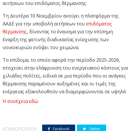
αιτήσεων του επιδόματος θέρμανσης:
Τη Δευτέρα 10 Νοεμβρίου ανοίγει η πλατφόρμα της
ΑΑΔΕ για την υποβολή αιτήσεων του
επιδόματος
θέρμανσης
, δίνοντας το έναυσμα για την επίσημη
έναρξη της φετινής διαδικασίας ενίσχυσης των
νοικοκυριών ενόψει του χειμώνα.
Το επίδομα, το οποίο αφορά την περίοδο 2025-2026,
στοχεύει στην ελάφρυνση του ενεργειακού κόστους για
χιλιάδες πολίτες, ειδικά σε μια περίοδο που οι ανάγκες
θέρμανσης παραμένουν αυξημένες και οι τιμές της
ενέργειας εξακολουθούν να διαμορφώνονται σε υψηλά
επίπεδα. Με εισοδηματικά και περιουσιακά κριτήρια,
Η συνέχεια εδώ
αλλά και διαφοροποίηση ανάλογα με τις κλιματικές
ανάγκες κάθε περιοχής, το μέτρο επιχειρεί να στηρίξει
στοχευμένα όσους βρίσκονται σε πραγματική ανάγκη.
ΚΟΙΝΟΠΟΙΗΣΗ
Facebook
Twitter