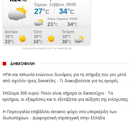
ορεινές και ιδιαίτερα ψυχρές περιοχές μπορεί να
φτάσει έως 1.200 ευρώ.
Παράδειγμα: Κάτοικος ορεινού χωριού στο Καρπενήσι
μπορεί να λάβει υψηλότερο επίδομα από κάτοικο
Αθηνών λόγω κλιματικών συνθηκών.
πρόγνωση καιρού από το weather.gr
6. Ποιες αγορές καυσίμων καλύπτονται και πότε;
Οι αγορές πρέπει να γίνουν από 1 Οκτωβρίου 2025 έως
ΔΗΜΟΦΙΛΗ
31 Μαρτίου 2026. Για πετρέλαιο θέρμανσης ισχύει από
ΗΠΑ και Ιαπωνία ενώνουν δυνάμεις για τη στήριξη του γεν μετά
15 Οκτωβρίου 2025, ενώ για ξύλα και πέλετ από 1
από σχεδόν τρεις δεκαετίες - Τι διακυβεύεται για τις αγορές
Ιουνίου 2025. Απαιτείται αγορά συνολικής αξίας
Επίδομα 300 ευρώ: Ποιοι είναι σήμερα οι δικαιούχοι - Τα
διπλάσιας του επιδόματος.
κριτήρια, οι εξαιρέσεις και τι εξετάζεται για αύξηση της ενίσχυσης
Παράδειγμα: Αν δικαιούται 300 ευρώ, θα πρέπει να
Η Πορτογαλία επιβάλλει έκτακτο φόρο στα υπερκέρδη των
αγοράσει καύσιμα αξίας τουλάχιστον 600 ευρώ.
διυλιστηρίων - Διαφορετική στρατηγική στην Ελλάδα
7. Πότε θα πληρωθεί το επίδομα;