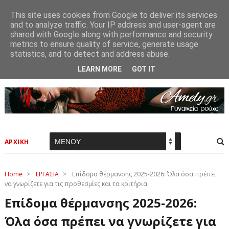
This site uses cookies from Google to deliver its services
and to analyze traffic. Your IP address and user-agent are
shared with Google along with performance and security
metrics to ensure quality of service, generate usage
statistics, and to detect and address abuse.
LEARN MORE
GOT IT
ΑΡΧΙΚΗ
Home
>
ΕΡΓΑΣΙΑ
>
Επίδομα θέρμανσης 2025-2026: Όλα όσα πρέπει
να γνωρίζετε για τις προθεσμίες και τα κριτήρια
Επίδομα θέρμανσης 2025-2026:
Όλα όσα πρέπει να γνωρίζετε για