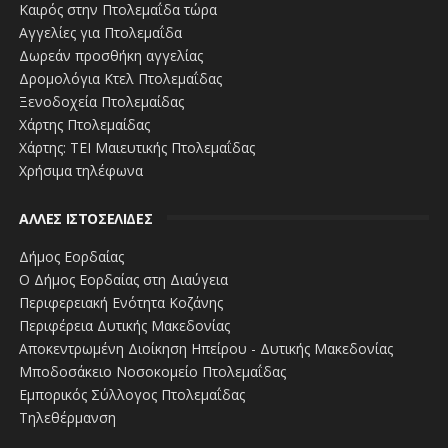
Καιρός στην Πτολεμαΐδα τώρα
από αυτό οι ελληνικές επιχειρήσεις.
Αγγελίες για Πτολεμαΐδα
Δωρεάν προσθήκη αγγελίας
Μαζί, Ελλάδα και Γερμανία, εμβαθύνουμε τη διμερή μας
Δρομολόγια Κτελ Πτολεμαΐδας
σχέση και επενδύουμε από κοινού σε μια Ευρώπη η
Ξενοδοχεία Πτολεμαίδας
οποία λειτουργεί ακόμη περισσότερο και ακόμη
Χάρτης Πτολεμαίδας
γρηγορότερα προς όφελος όλων μας».
Χάρτης: ΤΕΙ Μαιευτικής Πτολεμαΐδας
Χρήσιμα τηλέφωνα
#ΚΥΡΙΑΚΟΣ_ΠΙΕΡΡΑΚΑΚΗΣ #ΥΠΟΥΡΓΟΣ_ΟΙΚΟΝΟΜΙΚΩΝ
#ΓΕΡΜΑΝΙΑ
ΑΛΛΕΣ ΙΣΤΟΣΕΛΙΔΕΣ
Δήμος Εορδαίας
Ο Δήμος Εορδαίας στη Διαύγεια
Περιφερειακή Ενότητα Κοζάνης
Περιφέρεια Δυτικής Μακεδονίας
Αποκεντρωμένη Διοίκηση Ηπείρου - Δυτικής Μακεδονίας
Μποδοσάκειο Νοσοκομείο Πτολεμαΐδας
Εμπορικός Σύλλογος Πτολεμαΐδας
Τηλεθέρμανση