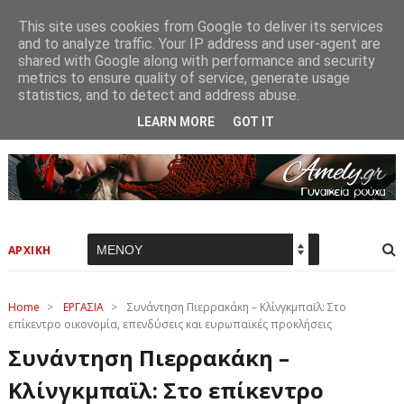
This site uses cookies from Google to deliver its services
and to analyze traffic. Your IP address and user-agent are
shared with Google along with performance and security
metrics to ensure quality of service, generate usage
statistics, and to detect and address abuse.
LEARN MORE
GOT IT
ΑΡΧΙΚΗ
Home
>
ΕΡΓΑΣΙΑ
>
Συνάντηση Πιερρακάκη – Κλίνγκμπαϊλ: Στο
επίκεντρο οικονομία, επενδύσεις και ευρωπαϊκές προκλήσεις
Συνάντηση Πιερρακάκη –
Κλίνγκμπαϊλ: Στο επίκεντρο