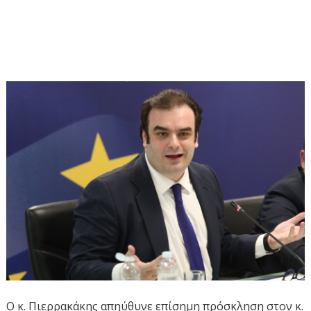
Ο κ. Πιερρακάκης απηύθυνε επίσημη πρόσκληση στον κ.