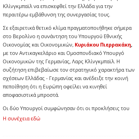
Κλίνγκμπαϊλ να επισκεφθεί την Ελλάδα για την
περαιτέρω εμβάθυνση της συνεργασίας τους.
Σε εξαιρετικά θετικό κλίμα πραγματοποιήθηκε σήμερα
στο Βερολίνο η συνάντηση του Υπουργού Εθνικής
Οικονομίας και Οικονομικών,
Κυριάκου Πιερρακάκη
,
με τον Αντικαγκελάριο και Ομοσπονδιακό Υπουργό
Οικονομικών της Γερμανίας, Λαρς Κλίνγκμπαϊλ. Η
συζήτηση επιβεβαίωσε τον στρατηγικό χαρακτήρα των
σχέσεων Ελλάδας - Γερμανίας και ανέδειξε την κοινή
πεποίθηση ότι η Ευρώπη οφείλει να κινηθεί
αποφασιστικά μπροστά.
Οι δύο Υπουργοί συμφώνησαν ότι οι προκλήσεις του
διεθνούς περιβάλλοντος επιβάλλουν στην Ευρωπαϊκή
Η συνέχεια εδώ
Ένωση να επιταχύνει, με ταχείς και συντονισμένες
κινήσεις, την εμβάθυνση της οικονομικής και