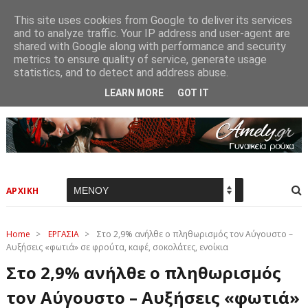
This site uses cookies from Google to deliver its services
and to analyze traffic. Your IP address and user-agent are
shared with Google along with performance and security
metrics to ensure quality of service, generate usage
statistics, and to detect and address abuse.
LEARN MORE
GOT IT
ΑΡΧΙΚΗ
Home
>
ΕΡΓΑΣΙΑ
>
Στο 2,9% ανήλθε ο πληθωρισμός τον Αύγουστο –
Αυξήσεις «φωτιά» σε φρούτα, καφέ, σοκολάτες, ενοίκια
Στο 2,9% ανήλθε ο πληθωρισμός
τον Αύγουστο – Αυξήσεις «φωτιά»