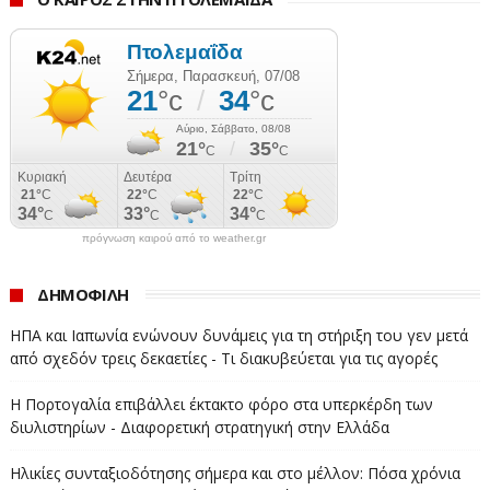
πρόγνωση καιρού από το weather.gr
ΔΗΜΟΦΙΛΗ
ΗΠΑ και Ιαπωνία ενώνουν δυνάμεις για τη στήριξη του γεν μετά
από σχεδόν τρεις δεκαετίες - Τι διακυβεύεται για τις αγορές
Η Πορτογαλία επιβάλλει έκτακτο φόρο στα υπερκέρδη των
διυλιστηρίων - Διαφορετική στρατηγική στην Ελλάδα
#ΠΛΗΘΩΡΙΣΜΟΣ #ΑΥΓΟΥΣΤΟΣ #ΕΝΟΙΚΙΑ #ΚΑΦΕΣ
Ηλικίες συνταξιοδότησης σήμερα και στο μέλλον: Πόσα χρόνια