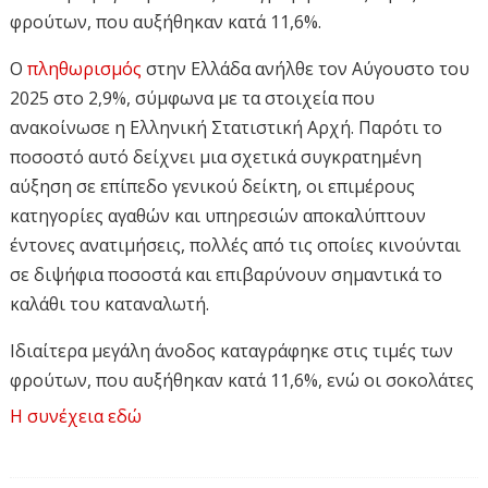
φρούτων, που αυξήθηκαν κατά 11,6%.
Ο
πληθωρισμός
στην Ελλάδα ανήλθε τον Αύγουστο του
2025 στο 2,9%, σύμφωνα με τα στοιχεία που
ανακοίνωσε η Ελληνική Στατιστική Αρχή. Παρότι το
ποσοστό αυτό δείχνει μια σχετικά συγκρατημένη
αύξηση σε επίπεδο γενικού δείκτη, οι επιμέρους
κατηγορίες αγαθών και υπηρεσιών αποκαλύπτουν
έντονες ανατιμήσεις, πολλές από τις οποίες κινούνται
σε διψήφια ποσοστά και επιβαρύνουν σημαντικά το
καλάθι του καταναλωτή.
Ιδιαίτερα μεγάλη άνοδος καταγράφηκε στις τιμές των
φρούτων, που αυξήθηκαν κατά 11,6%, ενώ οι σοκολάτες
σημείωσαν εντυπωσιακή άνοδο 23%. Τα κρέατα έγιναν
Η συνέχεια εδώ
ακριβότερα κατά 7,5% και ο καφές κατά 18%, γεγονός
που αντανακλάται άμεσα στην καθημερινότητα των