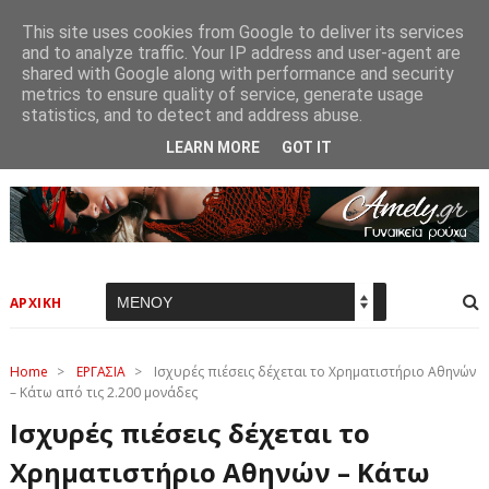
This site uses cookies from Google to deliver its services
and to analyze traffic. Your IP address and user-agent are
shared with Google along with performance and security
metrics to ensure quality of service, generate usage
statistics, and to detect and address abuse.
LEARN MORE
GOT IT
ΑΡΧΙΚΗ
Home
>
ΕΡΓΑΣΙΑ
>
Ισχυρές πιέσεις δέχεται το Χρηματιστήριο Αθηνών
– Κάτω από τις 2.200 μονάδες
Ισχυρές πιέσεις δέχεται το
Χρηματιστήριο Αθηνών – Κάτω