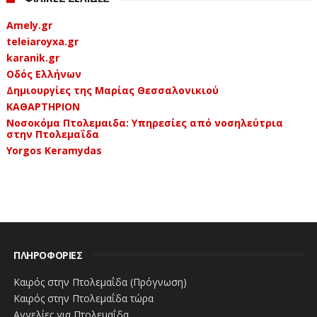
Amely.gr
teleiaroyxa.gr
karanik.gr
Οδός Ελλήνων
Δημιουργίες της Μαρίας Θεσσαλονικιού
ΚΑΘΑΡΤΗΡΙΟΝ
Νοσοκόμα Πτολεμαιδα: Υπηρεσίες από νοσηλεύτρια
στην Πτολεμαΐδα
Yorgos Keramydas
ΠΛΗΡΟΦΟΡΙΕΣ
Καιρός στην Πτολεμαΐδα (Πρόγνωση)
Καιρός στην Πτολεμαΐδα τώρα
Αγγελίες για Πτολεμαΐδα