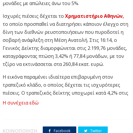
μονάδες με απώλειες άνω του 5%.
Ισχυρές πιέσεις δέχεται το
Χρηματιστήριο Αθηνών,
το οποίο προσπαθεί να διατηρήσει κάποιον έλεγχο στη
δίνη των διεθνών ρευστοποιήσεων που πυροδοτεί η
σοβαρή ανάφλεξη στη Μέση Ανατολή. Στις 16:14, ο
Γενικός Δείκτης διαμορφώνεται στις 2.199,76 μονάδες,
καταγράφοντας πτώση 3,42% ή 77,84 μονάδων, με τον
τζίρο να εκτινάσσεται στα 260,84 εκατ. ευρώ.
Η εικόνα παραμένει ιδιαίτερα επιβαρυμένη στον
τραπεζικό κλάδο, ο οποίος δέχεται τις ισχυρότερες
πιέσεις. Ο τραπεζικός δείκτης υποχωρεί κατά 4,2% στις
2.454 μονάδες, έχοντας γράψει χαμηλό ημέρας στις
Η συνέχεια εδώ
2.425,79 μονάδες με απώλειες άνω του 5%. Ο δείκτης
υψηλής κεφαλαιοποίησης FTSE 25 κινείται στο -2,7%
στις 5.639 μονάδες, ενώ αντίστοιχη πτώση καταγράφει
ΚΟΙΝΟΠΟΙΗΣΗ
Facebook
Twitter