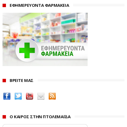
Η πρωτοβουλία έρχεται σε μια περίοδο κατά την οποία
ΕΦΗΜΕΡΕΥΟΝΤΑ ΦΑΡΜΑΚΕΙΑ
οι συνολικές οφειλές προς την εφορία ξεπερνούν πλέον
τα 112 δισ. ευρώ, ενώ περισσότεροι από 2 εκατομμύρια
φορολογούμενοι βρίσκονται αντιμέτωποι με τον
κίνδυνο αναγκαστικών μέτρων είσπραξης. Τα στοιχεία
δείχνουν ότι μόνο στο δεκάμηνο του 2025 τα νέα χρέη
προς την εφορία ανήλθαν σε 7,8 δισ. ευρώ, εκ των
οποίων τα 7,2 δισ. αφορούν φόρους.
Η εικόνα αυτή συνδέεται άμεσα με την πίεση που
δέχονται τα νοικοκυριά από την ακρίβεια, τα υψηλά
ΒΡΕΙΤΕ ΜΑΣ
φορολογικά βάρη και το αυξημένο κόστος στέγασης.
Πολλοί φορολογούμενοι αναγκάζονται να ιεραρχήσουν
τις υποχρεώσεις τους, με την εφορία συχνά να έρχεται
τελευταία στις επιλογές πληρωμής, γεγονός που έχει
οδηγήσει εκατοντάδες χιλιάδες φυσικά πρόσωπα στη
Ο ΚΑΙΡΟΣ ΣΤΗΝ ΠΤΟΛΕΜΑΪΔΑ
δημιουργία νέων ληξιπρόθεσμων οφειλών. Το PARE