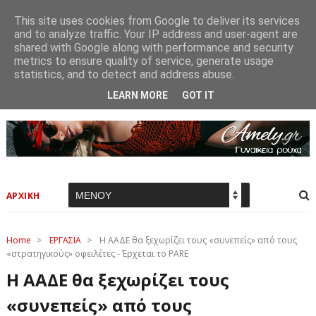
This site uses cookies from Google to deliver its services
and to analyze traffic. Your IP address and user-agent are
shared with Google along with performance and security
metrics to ensure quality of service, generate usage
statistics, and to detect and address abuse.
LEARN MORE
GOT IT
ΑΡΧΙΚΗ
Home
>
ΕΡΓΑΣΙΑ
>
Η ΑΑΔΕ θα ξεχωρίζει τους «συνεπείς» από τους
«στρατηγικούς» οφειλέτες - Έρχεται το PARE
Η ΑΑΔΕ θα ξεχωρίζει τους
«συνεπείς» από τους