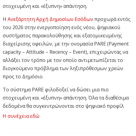
στοχευμένη και «έξυπνη» απάντηση.
Η
Ανεξάρτητη Αρχή Δημοσίων Εσόδων
προχωρά εντός
του 2026 στην ενεργοποίηση ενός νέου, ψηφιακού
συστήματος παρακολούθησης και εξατομικευμένης
διαχείρισης οφειλών, με την ονομασία PARE (Payment
capacity – Attitude – Recency – Event), επιχειρώντας να
αλλάξει τον τρόπο με τον οποίο αντιμετωπίζεται το
διογκούμενο πρόβλημα των ληξιπρόθεσμων χρεών
προς το Δημόσιο.
Το σύστημα PARE φιλοδοξεί να δώσει μια πιο
στοχευμένη και «έξυπνη» απάντηση. Όλα τα διαθέσιμα
δεδομένα θα συγκεντρώνονται στο ψηφιακό προφίλ
κάθε φορολογούμενου, με συχνή ενημέρωση των
Η συνέχεια εδώ
οφειλετών και λήψη μέτρων προσαρμοσμένων τόσο
στο προφίλ τους όσο και στην ηλικία της οφειλής.