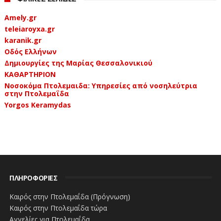
Amely.gr
teleiaroyxa.gr
karanik.gr
Οδός Ελλήνων
Δημιουργίες της Μαρίας Θεσσαλονικιού
ΚΑΘΑΡΤΗΡΙΟΝ
Νοσοκόμα Πτολεμαιδα: Υπηρεσίες από νοσηλεύτρια
στην Πτολεμαΐδα
Yorgos Keramydas
ΠΛΗΡΟΦΟΡΙΕΣ
Καιρός στην Πτολεμαΐδα (Πρόγνωση)
Καιρός στην Πτολεμαΐδα τώρα
Αγγελίες για Πτολεμαΐδα