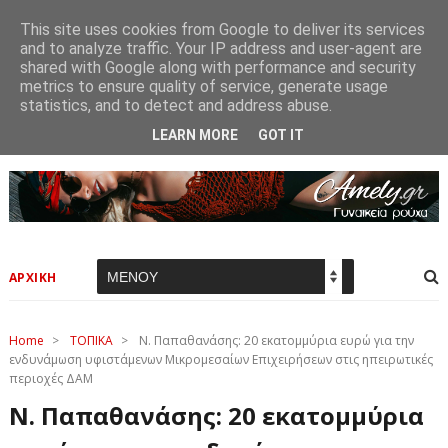
This site uses cookies from Google to deliver its services
and to analyze traffic. Your IP address and user-agent are
shared with Google along with performance and security
metrics to ensure quality of service, generate usage
statistics, and to detect and address abuse.
LEARN MORE
GOT IT
ΑΡΧΙΚΗ
Home
>
ΤΟΠΙΚΑ
>
Ν. Παπαθανάσης: 20 εκατομμύρια ευρώ για την
ενδυνάμωση υφιστάμενων Μικρομεσαίων Επιχειρήσεων στις ηπειρωτικές
περιοχές ΔΑΜ
Ν. Παπαθανάσης: 20 εκατομμύρια