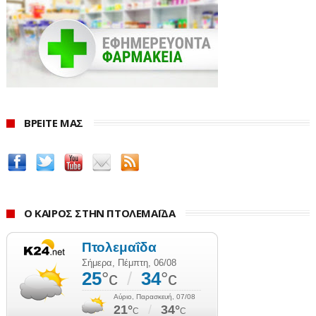
Κρατικών Ενισχύσεων από τις 19 Μαρτίου 2026 (13:00)
και έως τις 30 Ιουνίου 2026 (15:00).
ΣΥΝΤΑΞΗ ΠΕΡΙΚΛΗΣ ΚΑΡΑΦΥΛΛΙΔΗΣ
www.ertnews.gr
ΒΡΕΙΤΕ ΜΑΣ
Ο ΚΑΙΡΟΣ ΣΤΗΝ ΠΤΟΛΕΜΑΪΔΑ