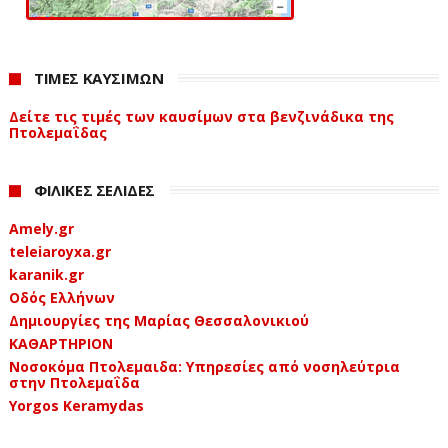
καλώδια, καθώς υπάρχει σοβαρός κίνδυνος
ηλεκτροπληξίας για εσάς και διακοπής της παροχής
ρεύματος στη γύρω περιοχή.
ΤΙΜΕΣ ΚΑΥΣΙΜΩΝ
Αν ο χαρταετός σας μπλεχτεί στα καλώδια, τότε για την
Δείτε τις τιμές των καυσίμων στα βενζινάδικα της
ασφάλειά σας:
Πτολεμαΐδας
μην επιχειρήσετε να τον απελευθερώσετε,
ΦΙΛΙΚΕΣ ΣΕΛΙΔΕΣ
τραβώντας τον σπάγκο ή χρησιμοποιώντας άλλα
αντικείμενα, ακόμη και ξύλινα
Amely.gr
teleiaroyxa.gr
μην προσπαθήσετε να αναρριχηθείτε σε στύλους
karanik.gr
διανομής ηλεκτρικού ρεύματος ή
Οδός Ελλήνων
ηλεκτροφωτισμού, ούτε και σε σημεία που
Δημιουργίες της Μαρίας Θεσσαλονικιού
βρίσκονται κοντά σε ηλεκτροφόρα καλώδια.
ΚΑΘΑΡΤΗΡΙΟΝ
Νοσοκόμα Πτολεμαιδα: Υπηρεσίες από νοσηλεύτρια
Σε κάθε περίπτωση που θα χρειαστείτε βοήθεια:
στην Πτολεμαΐδα
Yorgos Keramydas
ειδοποιείστε τις βλάβες του ΔΕΔΔΗΕ: