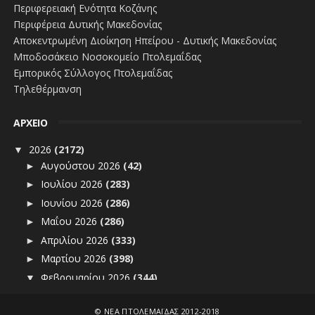
Περιφερειακή Ενότητα Κοζάνης
Περιφέρεια Δυτικής Μακεδονίας
Αποκεντρωμένη Διοίκηση Ηπείρου - Δυτικής Μακεδονίας
Μποδοσάκειο Νοσοκομείο Πτολεμαΐδας
Εμπορικός Σύλλογος Πτολεμαΐδας
Τηλεθέρμανση
ΑΡΧΕΙΟ
2026
(2172)
▼
Αυγούστου 2026
(42)
►
Ιουλίου 2026
(283)
►
Ιουνίου 2026
(286)
►
Μαΐου 2026
(286)
►
Απριλίου 2026
(333)
►
Μαρτίου 2026
(398)
►
Φεβρουαρίου 2026
(344)
▼
Αναμένονται αυξήσεις στις τιμές πετρελαίου μετά τη...
Τραγωδία Τεμπών: Πενήντα επτά κεράκια στην πλατεία...
©
ΝΕΑ ΠΤΟΛΕΜΑΪΔΑΣ 2012-2018