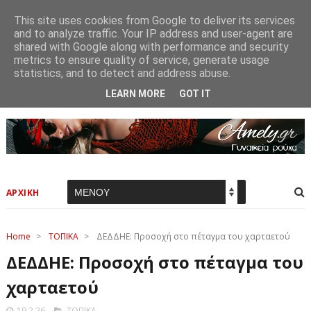
This site uses cookies from Google to deliver its services
and to analyze traffic. Your IP address and user-agent are
shared with Google along with performance and security
metrics to ensure quality of service, generate usage
statistics, and to detect and address abuse.
LEARN MORE
GOT IT
ΑΡΧΙΚΗ
Home
>
ΤΟΠΙΚΑ
>
ΔΕΔΔΗΕ: Προσοχή στο πέταγμα του χαρταετού
ΔΕΔΔΗΕ: Προσοχή στο πέταγμα του
χαρταετού
19.2.26
ΤΟΠΙΚΑ