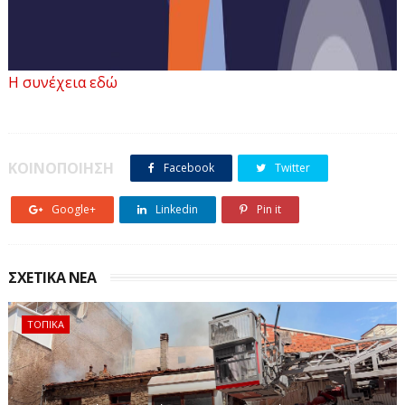
Η συνέχεια εδώ
ΚΟΙΝΟΠΟΙΗΣΗ
Facebook
Twitter
Google+
Linkedin
Pin it
ΣΧΕΤΙΚΑ ΝΕΑ
ΤΟΠΙΚΑ