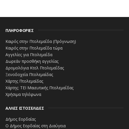
μέσω της τηλεφωνικής γραμμής 800 400
4000 (Τηλεφωνικό Κέντρο Εξυπηρέτησης &
Βλαβών)
μέσω της εφαρμογής κινητού
MyDEDDIEApp
ΠΛΗΡΟΦΟΡΙΕΣ
μέσω της online δήλωσης βλάβης στην
Καιρός στην Πτολεμαΐδα (Πρόγνωση)
ιστοσελίδα
www.deddie.gr
Καιρός στην Πτολεμαΐδα τώρα
Αγγελίες για Πτολεμαΐδα
ή
Δωρεάν προσθήκη αγγελίας
Δρομολόγια Κτελ Πτολεμαΐδας
επικοινωνήστε με το Αστυνομικό Τμήμα
Ξενοδοχεία Πτολεμαίδας
της περιοχής.
Χάρτης Πτολεμαίδας
Χάρτης: ΤΕΙ Μαιευτικής Πτολεμαΐδας
«Για την ταχεία αποκατάσταση τυχόν βλαβών από το
Χρήσιμα τηλέφωνα
πέταγμα των χαρταετών, ο ΔΕΔΔΗΕ θα έχει αυξημένα
συνεργεία σε όλες τις Υπηρεσίες του ανά την
ΑΛΛΕΣ ΙΣΤΟΣΕΛΙΔΕΣ
Επικράτεια».
Δήμος Εορδαίας
www.ertnews.gr
Ο Δήμος Εορδαίας στη Διαύγεια