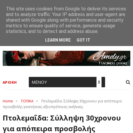
This site uses cookies from Google to deliver its services
and to analyze traffic. Your IP address and user-agent are
shared with Google along with performance and security
metrics to ensure quality of service, generate usage
statistics, and to detect and address abuse.
LEARN MORE
GOT IT
ΑΡΧΙΚΗ
Home
>
ΤΟΠΙΚΑ
>
Πτολεμαΐδα: Σύλληψη 30χρονου για απόπειρα
προσβολής γενετήσιας αξιοπρέπειας ανήλικης
Πτολεμαΐδα: Σύλληψη 30χρονου
για απόπειρα προσβολής