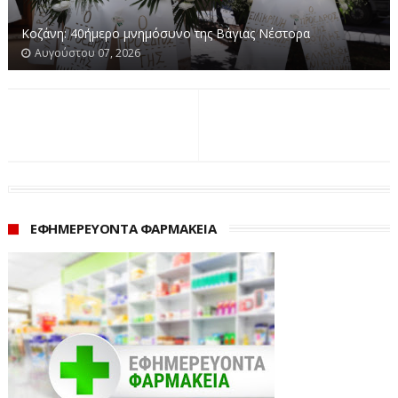
Κοζάνη.
Kοζάνη: 40ήμερο μνημόσυνο της Βάγιας Νέστορα
Ειδικότερα, ο 62χρονος κατήγγειλε ότι, την 03-06-2025,
Αυγούστου 07, 2026
επικοινώνησε τηλεφωνικά μαζί του άγνωστη γυναίκα
και από κοινού με συνομιλητή της έναν ακόμη άγνωστο
άνδρα, έπεισαν αυτόν παρουσιάζοντάς του ψευδή
γεγονότα ως αληθή, να δημιουργήσει λογαριασμό
επενδύσεων με υποτιθέμενο κέρδος, όπου εκεί αφού
μετέφερε έως και την 26-06-2025, συνολικά το
χρηματικό ποσό των -33.952,20- ευρώ, στη συνέχεια
ΕΦΗΜΕΡΕΥΟΝΤΑ ΦΑΡΜΑΚΕΙΑ
κατάφεραν να του αποσπάσουν, μέσω τραπεζικών
συναλλαγών το προαναφερόμενο χρηματικό ποσό.
Μετά από ενδελεχή έρευνα και κατάλληλη αξιοποίηση
στοιχείων, ταυτοποιήθηκαν τα στοιχεία 67χρονου
ημεδαπού, ο οποίος είναι κάτοχος του αριθμού
τηλεφώνου με τον οποίο έγινε η τηλεφωνική