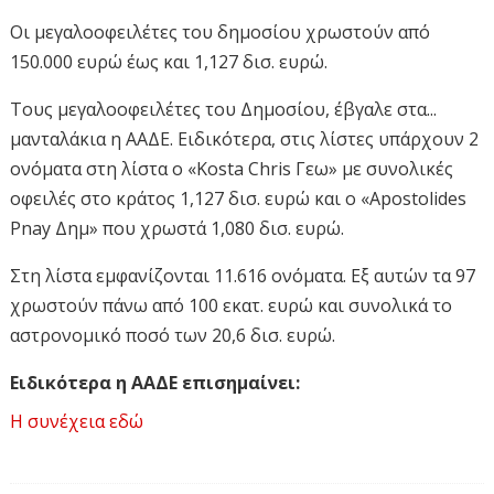
Οι μεγαλοοφειλέτες του δημοσίου χρωστούν από
150.000 ευρώ έως και 1,127 δισ. ευρώ.
Τους μεγαλοοφειλέτες του Δημοσίου, έβγαλε στα...
μανταλάκια η ΑΑΔΕ. Ειδικότερα, στις λίστες υπάρχουν 2
ονόματα στη λίστα ο «Kosta Chris Γεω» με συνολικές
οφειλές στο κράτος 1,127 δισ. ευρώ και ο «Apostolides
Pnay Δημ» που χρωστά 1,080 δισ. ευρώ.
Στη λίστα εμφανίζονται 11.616 ονόματα. Εξ αυτών τα 97
χρωστούν πάνω από 100 εκατ. ευρώ και συνολικά το
αστρονομικό ποσό των 20,6 δισ. ευρώ.
Ειδικότερα η ΑΑΔΕ επισημαίνει:
Η συνέχεια εδώ
Σε εφαρμογή της ΠΟΛ.1158/2017, δημοσιοποιείται
κατάσταση νομικών προσώπων/φυσικών προσώπων με
: