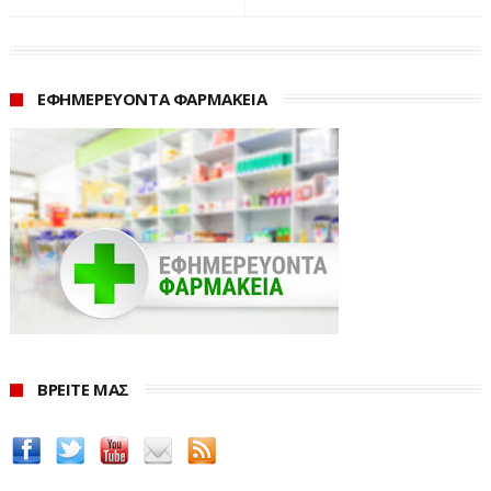
ν.3943/2011 (ΦΕΚ Α' 66), όπως ισχύει μετά την
αντικατάστασή του με τις διατάξεις του άρθρου 42 του
ν.4410/2016.
ΕΦΗΜΕΡΕΥΟΝΤΑ ΦΑΡΜΑΚΕΙΑ
Η άντληση των στοιχείων για τις οφειλές προς το
Δημόσιο, πραγματοποιήθηκε σύμφωνα με τα στοιχεία
των βάσεων δεδομένων των Πληροφοριακών
Συστημάτων
TAXIS/EISPRAXIS/ICISnet
όπως αυτά
ενημερώνονται και συντηρούνται από τις Δ.Ο.Υ.,
ΚΕ.Β.ΕΙΣ., Ελεγκτικά Κέντρα/Τελωνεία σύμφωνα με τα
οριζόμενα στη σχετική ΠΟΛ.1158/2017.
Σε περίπτωση που για οποιοδήποτε λόγο η ενημέρωση
των βάσεων δεδομένων των Πληροφοριακών
ΒΡΕΙΤΕ ΜΑΣ
Συστημάτων TAXIS/EISPRAXIS/ICISnet από τις Δ.Ο.Υ.,
ΚΕ.Β.ΕΙΣ., Ελεγκτικά Κέντρα/Τελωνεία κατά την ημέρα
άντλησης δεν ταυτίζεται με τα διαθέσιμα στις