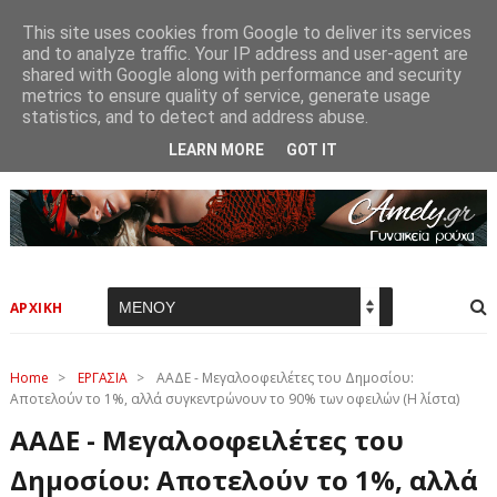
This site uses cookies from Google to deliver its services
and to analyze traffic. Your IP address and user-agent are
shared with Google along with performance and security
metrics to ensure quality of service, generate usage
statistics, and to detect and address abuse.
LEARN MORE
GOT IT
ΑΡΧΙΚΗ
Home
>
ΕΡΓΑΣΙΑ
>
ΑΑΔΕ - Μεγαλοoφειλέτες του Δημοσίου:
Αποτελούν το 1%, αλλά συγκεντρώνουν το 90% των οφειλών (Η λίστα)
ΑΑΔΕ - Μεγαλοoφειλέτες του
Δημοσίου: Αποτελούν το 1%, αλλά