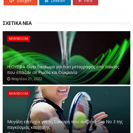
Google+
Linkedin
Pin it
«Ήμασταν
δρακογενιά, μάθαμε να αντέχουμε»
ΣΧΕΤΙΚΑ ΝΕΑ
NEWSROOM
«Η
Η ΟΥΕΦΑ δίνει δικαίωμα για δύο μεταγραφές από παίκτες
αντίστασή του θα παραμείνει αξέχαστη»: Το
που έπαιζαν σε Ρωσία και Ουκρανία
μήνυμα του Γερμανού πρέσβη για τον θάνατο
Μαρτίου 21, 2022
του Μανώλη Γλέζου
NEWSROOM
Μεγάλη επιτυχία για τη Σάκκαρη που ανέβηκε στο Νο 3 της
παγκόσμιας κατάταξης