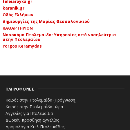
teleiaroyxa.gr
karanik.gr
Οδός Ελλήνων
Δημιουργίες της Μαρίας Θεσσαλονικιού
ΚΑΘΑΡΤΗΡΙΟΝ
Νοσοκόμα Πτολεμαιδα: Υπηρεσίες από νοσηλεύτρια
στην Πτολεμαΐδα
Yorgos Keramydas
ΠΛΗΡΟΦΟΡΙΕΣ
Καιρός στην Πτολεμαΐδα (Πρόγνωση)
Καιρός στην Πτολεμαΐδα τώρα
Αγγελίες για Πτολεμαΐδα
Δωρεάν προσθήκη αγγελίας
Δρομολόγια Κτελ Πτολεμαΐδας