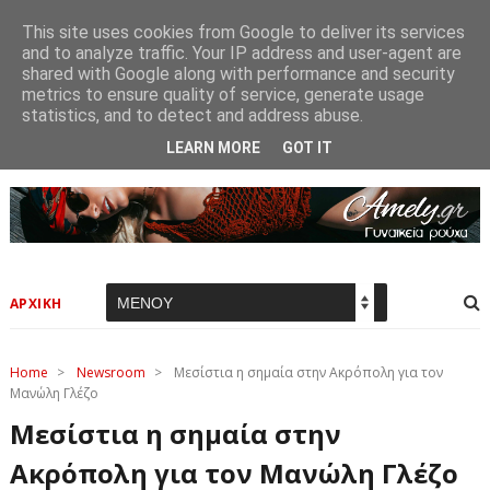
This site uses cookies from Google to deliver its services
and to analyze traffic. Your IP address and user-agent are
shared with Google along with performance and security
metrics to ensure quality of service, generate usage
statistics, and to detect and address abuse.
LEARN MORE
GOT IT
ΑΡΧΙΚΗ
Home
>
Newsroom
>
Μεσίστια η σημαία στην Ακρόπολη για τον
Μανώλη Γλέζο
Μεσίστια η σημαία στην
Ακρόπολη για τον Μανώλη Γλέζο