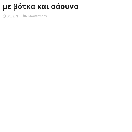
με βότκα και σάουνα
31.3.20
Newsroom