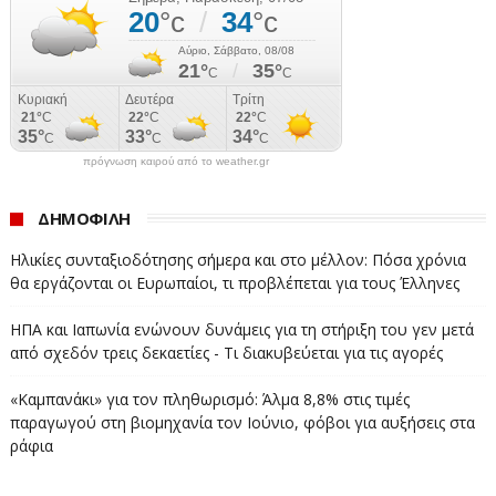
«Οταν βγείτε από τη σάουνα δεν πρέπει να πλένετε
μόνο τα χέρια σας - κατεβάστε ένα σφηνάκι βότκα»,
είπε.
Οι ειδικοί, πάντως, έχουν επισημάνει επανειλημμένα
ότι δεν υπάρχουν σαφή στοιχεία που να δείχνουν ότι ο
πρόγνωση καιρού από το weather.gr
κορονοϊός μπορεί να ελεγχθεί σε υψηλές θερμοκρασίες.
ΔΗΜΟΦΙΛΗ
Σαν να μην συμβαίνει τίποτα
Ηλικίες συνταξιοδότησης σήμερα και στο μέλλον: Πόσα χρόνια
θα εργάζονται οι Ευρωπαίοι, τι προβλέπεται για τους Έλληνες
Η Λευκορωσία δεν έχει κλείσει ακόμη τα σύνορά της -
το μοναδικό σχετικό μέτρο που έχει λάβει μέχρι
ΗΠΑ και Ιαπωνία ενώνουν δυνάμεις για τη στήριξη του γεν μετά
στιγμής είναι η καραντίνα διάρκειας δύο εβδομάδων
από σχεδόν τρεις δεκαετίες - Τι διακυβεύεται για τις αγορές
για όσους φτάνουν στη χώρα από το εξωτερικό.
«Καμπανάκι» για τον πληθωρισμό: Άλμα 8,8% στις τιμές
Ωστόσο, όλοι οι γείτονές της - η Ρωσία, η Ουκρανία, η
παραγωγού στη βιομηχανία τον Ιούνιο, φόβοι για αυξήσεις στα
Πολωνία, η Λιθουανία και η Λετονία - έχουν κλείσει τα
ράφια
δικά τους σύνορα.