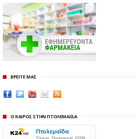
του Λουκασένκο αμφισβητούν τα στοιχεία αυτά,
προειδοποιώντας ότι οι αρχές μπορεί να υποβαθμίζουν
τους αριθμούς καθώς η χώρα ετοιμάζεται για τις
προεδρικές εκλογές αργότερα αυτό το έτος.
Ο Λουκασένκο έχει κάνει τις δικές του συστάσεις για
την καταπολέμηση του ιού, παρακινώντας τους
Λευκορώσους να πίνουν βότκα για να «δηλητηριάσουν
τον ιό» ή να πηγαίνουν σε σάουνα.
ΒΡΕΙΤΕ ΜΑΣ
«Κάποτε ανέφερα ότι οι άνθρωποι πρέπει να πάνε σε
σάουνα για να καταπολεμήσουν διάφορους ιούς,
συμπεριλαμβανομένου του νέου ιού, αφού στον Covid-
19 δεν αρέσουν οι υψηλές θερμοκρασίες και πεθαίνει
στους +60 °C, όπως με ενημέρωσαν οι ειδικοί», δήλωσε
Ο ΚΑΙΡΟΣ ΣΤΗΝ ΠΤΟΛΕΜΑΪΔΑ
ο Λουκασένκο, προσθέτοντας πως όποιος αν κάποιος
δεν έχετε αντισηπτικό μπορεί να πιεί βότκα.