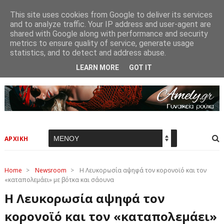
This site uses cookies from Google to deliver its services
and to analyze traffic. Your IP address and user-agent are
shared with Google along with performance and security
metrics to ensure quality of service, generate usage
statistics, and to detect and address abuse.
LEARN MORE
GOT IT
ΑΡΧΙΚΗ
Home
>
Newsroom
>
Η Λευκορωσία αψηφά τον κορονοϊό και τον
«καταπολεμάει» με βότκα και σάουνα
Η Λευκορωσία αψηφά τον
κορονοϊό και τον «καταπολεμάει»