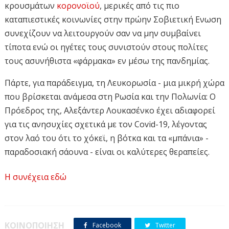
κρουσμάτων
κορονοϊού
, μερικές από τις πιο
καταπιεστικές κοινωνίες στην πρώην Σοβιετική Ενωση
συνεχίζουν να λειτουργούν σαν να μην συμβαίνει
τίποτα ενώ οι ηγέτες τους συνιστούν στους πολίτες
τους ασυνήθιστα «φάρμακα» εν μέσω της πανδημίας.
Πάρτε, για παράδειγμα, τη Λευκορωσία - μια μικρή χώρα
που βρίσκεται ανάμεσα στη Ρωσία και την Πολωνία: Ο
Πρόεδρος της, Αλεξάντερ Λουκασένκο έχει αδιαφορεί
για τις ανησυχίες σχετικά με τον Covid-19, λέγοντας
στον λαό του ότι το χόκεϊ, η βότκα και τα «μπάνια» -
παραδοσιακή σάουνα - είναι οι καλύτερες θεραπείες.
Ο Λουκασένκο, ο οποίος κυβερνάει τη χώρα των 9,5
Η συνέχεια εδώ
εκατομμυρίων ανθρώπων για περισσότερο από ένα
τέταρτο του αιώνα, έχει επιβάλει ελάχιστους
περιορισμούς για την αποτροπή περαιτέρω εξάπλωσης
ΚΟΙΝΟΠΟΙΗΣΗ
Facebook
Twitter