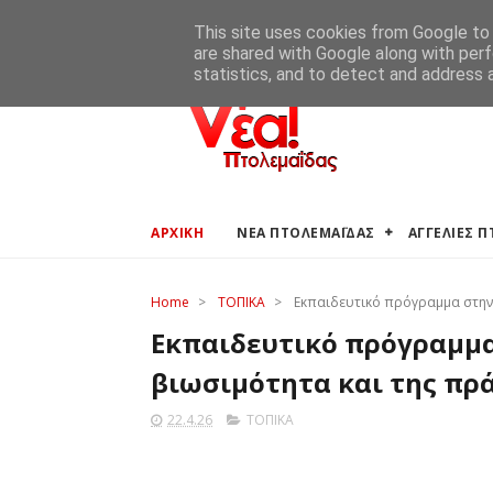
ΑΡΧΙΚΗ
ΑΓΓΕΛΙΕΣ ΠΤΟΛΕΜΑΪΔΑΣ
ΚΑΙΡΟΣ ΠΤΟ
This site uses cookies from Google to d
are shared with Google along with perf
statistics, and to detect and address 
ΑΡΧΙΚΗ
ΝΕΑ ΠΤΟΛΕΜΑΪΔΑΣ
ΑΓΓΕΛΙΕΣ 
Home
>
ΤΟΠΙΚΑ
>
Εκπαιδευτικό πρόγραμμα στην 
Εκπαιδευτικό πρόγραμμα
βιωσιμότητα και της πρ
22.4.26
ΤΟΠΙΚΑ