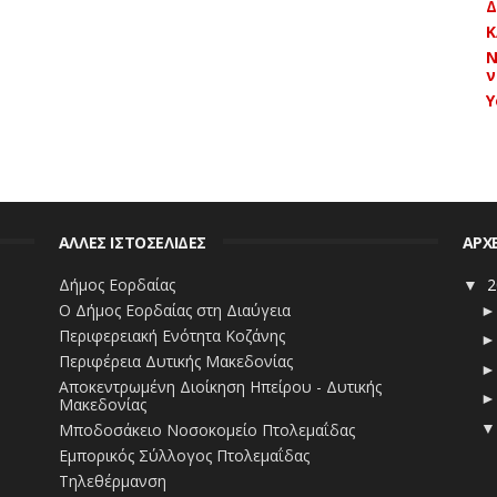
Δ
ης επικοινωνίας θα βρεθούν στη Δυτική Μακεδονία,
Κ
ρόγραμμα που συνδυάζει τη βιωματική προσέγγιση,
Ν
sses από ειδικούς πάνω σε θέματα δημοσιογραφίας
ν
την κοινωνική αλλαγή.
Y
ήμα Δημοσιογραφίας και ΜΜΕ, με επιστημονικά
, Ιωάννα Κωσταρέλλα.
ΑΛΛΕΣ ΙΣΤΟΣΕΛΙΔΕΣ
ΑΡΧ
Δήμος Εορδαίας
2
▼
Ο Δήμος Εορδαίας στη Διαύγεια
Περιφερειακή Ενότητα Κοζάνης
Περιφέρεια Δυτικής Μακεδονίας
Αποκεντρωμένη Διοίκηση Ηπείρου - Δυτικής
Μακεδονίας
Μποδοσάκειο Νοσοκομείο Πτολεμαΐδας
Εμπορικός Σύλλογος Πτολεμαΐδας
Τηλεθέρμανση