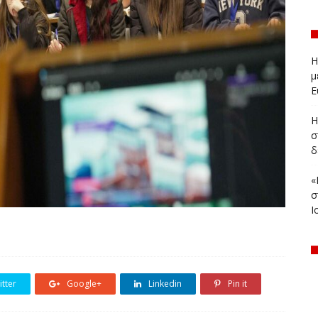
Η
μ
Ε
Η
σ
δ
«
σ
Ι
tter
Google+
Linkedin
Pin it