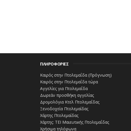
ΜΜΕ και νέοι επαγγελματίες στο χώρο τ
προκειμένου να συμμετάσχουν σ’ ένα π
τις επισκέψεις στο πεδίο και mastercla
και επικοινωνίας για την ανάπτυξη και 
Το Πρόγραμμα διοργανώνεται από το Τμ
υπεύθυνη την Αναπληρώτρια Καθηγήτρια
ΣΥΝΤΑΞΗ: ΠΕΡΙΚΛΗΣ ΚΑΡΑΦΥΛΛΙΔΗΣ
ΠΛΗΡΟΦΟΡΙΕΣ
www.ertnews.gr
Καιρός στην Πτολεμαΐδα (Πρόγνωση)
Καιρός στην Πτολεμαΐδα τώρα
Αγγελίες για Πτολεμαΐδα
Δωρεάν προσθήκη αγγελίας
Δρομολόγια Κτελ Πτολεμαΐδας
Ξενοδοχεία Πτολεμαίδας
Χάρτης Πτολεμαίδας
Χάρτης: ΤΕΙ Μαιευτικής Πτολεμαΐδας
Χρήσιμα τηλέφωνα