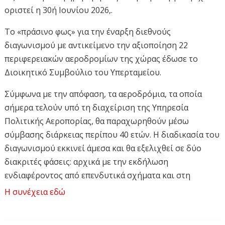
οριστεί η 30ή Ιουνίου 2026,.
Το «πράσινο φως» για την έναρξη διεθνούς
διαγωνισμού με αντικείμενο την αξιοποίηση 22
περιφερειακών αεροδρομίων της χώρας έδωσε το
Διοικητικό Συμβούλιο του Υπερταμείου.
Σύμφωνα με την απόφαση, τα αεροδρόμια, τα οποία
σήμερα τελούν υπό τη διαχείριση της Υπηρεσία
Πολιτικής Αεροπορίας, θα παραχωρηθούν μέσω
σύμβασης διάρκειας περίπου 40 ετών. Η διαδικασία του
διαγωνισμού εκκινεί άμεσα και θα εξελιχθεί σε δύο
διακριτές φάσεις: αρχικά με την εκδήλωση
ενδιαφέροντος από επενδυτικά σχήματα και στη
συνέχεια με την υποβολή δεσμευτικών προσφορών
Η συνέχεια εδώ
από όσους προεπιλεγούν.
Ως καταληκτική ημερομηνία για την πρώτη φάση έχει