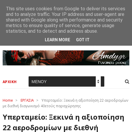
This site uses cookies from Google to deliver its services
and to analyze traffic. Your IP address and user-agent are
shared with Google along with performance and security
metrics to ensure quality of service, generate usage
statistics, and to detect and address abuse.
LEARN MORE
GOT IT
ΑΡΧΙΚΗ
Home
>
ΕΡΓΑΣΙΑ
>
Υπερταμείο: Ξεκινά η αξιοποίηση 22 αεροδρομίων
με διεθνή διαγωνισμό 40ετούς παραχώρησης
Υπερταμείο: Ξεκινά η αξιοποίηση
22 αεροδρομίων με διεθνή