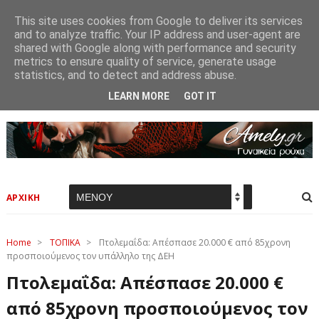
This site uses cookies from Google to deliver its services
and to analyze traffic. Your IP address and user-agent are
shared with Google along with performance and security
metrics to ensure quality of service, generate usage
statistics, and to detect and address abuse.
LEARN MORE
GOT IT
ΑΡΧΙΚΗ
Home
>
ΤΟΠΙΚΑ
>
Πτολεμαΐδα: Απέσπασε 20.000 € από 85χρονη
προσποιούμενος τον υπάλληλο της ΔΕΗ
Πτολεμαΐδα: Απέσπασε 20.000 €
από 85χρονη προσποιούμενος τον