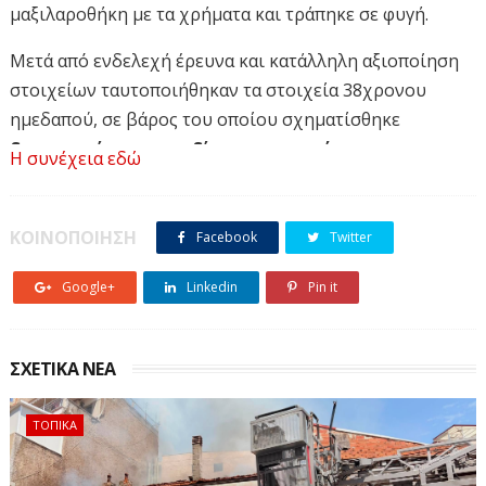
μαξιλαροθήκη με τα χρήματα και τράπηκε σε φυγή.
Μετά από ενδελεχή έρευνα και κατάλληλη αξιοποίηση
στοιχείων ταυτοποιήθηκαν τα στοιχεία 38χρονου
ημεδαπού, σε βάρος του οποίου σχηματίσθηκε
δικογραφία για το αδίκημα της απάτης
.
Η συνέχεια εδώ
Προανάκριση για την υπόθεση ενήργησε το Τμήμα
Δίωξης και Εξιχνίασης Εγκλημάτων Εορδαίας, ενώ η
δικογραφία που σχηματίσθηκε σε βάρος του, θα
ΚΟΙΝΟΠΟΙΗΣΗ
Facebook
Twitter
υποβληθεί στην Εισαγγελέα Πλημμελειοδικών Κοζάνης.
Google+
Linkedin
Pin it
Σύνταξη: Αντώνης Δοβώνης
www.ertnews.gr
ΣΧΕΤΙΚΑ ΝΕΑ
ΤΟΠΙΚΑ