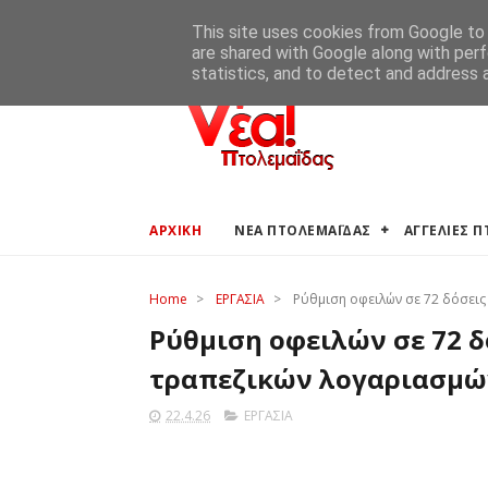
ΑΡΧΙΚΗ
ΑΓΓΕΛΙΕΣ ΠΤΟΛΕΜΑΪΔΑΣ
ΚΑΙΡΟΣ ΠΤΟ
This site uses cookies from Google to d
are shared with Google along with perf
statistics, and to detect and address 
ΑΡΧΙΚΗ
ΝΕΑ ΠΤΟΛΕΜΑΪΔΑΣ
ΑΓΓΕΛΙΕΣ 
Home
>
ΕΡΓΑΣΙΑ
>
Ρύθμιση οφειλών σε 72 δόσεις
Ρύθμιση οφειλών σε 72 δ
τραπεζικών λογαριασμών
22.4.26
ΕΡΓΑΣΙΑ