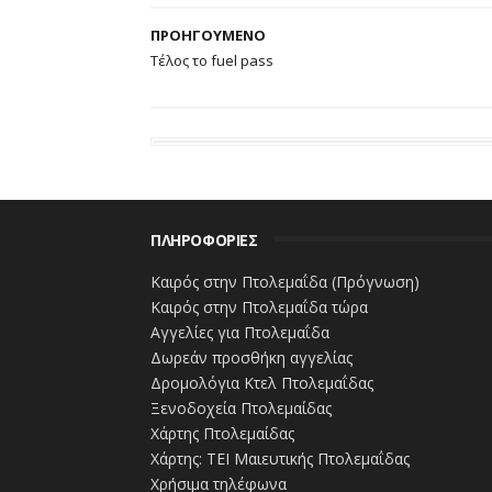
Αυτή θα δοθεί χωρίς καμία αίτηση στα τ
εκατομμύριο νοικοκυριά, με παραπάνω α
ΠΡΟΗΓΟΥΜΕΝΟ
των οικογενειών με τέκνα.
Τέλος το fuel pass
- Αυξάνεται, παράλληλα, σε 300 ευρώ κ
ανασφάλιστων υπερηλίκων και ατόμων μ
βάση μόνιμη και ετήσια. Ενώ διευρύνετα
εκατομμύρια δικαιούχους, δηλαδή το 8
ΠΛΗΡΟΦΟΡΙΕΣ
- Αυξάνονται, ακόμα, τα εισοδηματικά ό
επιστρέφεται σε περισσότερους. Έτσι, α
Καιρός στην Πτολεμαΐδα (Πρόγνωση)
στηρίζονται συνολικά πάνω από 1 εκατο
Καιρός στην Πτολεμαΐδα τώρα
Αγγελίες για Πτολεμαΐδα
#ΡΥΘΜΙΣΗ_ΟΦΕΙΛΩΝ #ΤΡΑΠΕΖΙΚΟΙ_ΛΟ
Δωρεάν προσθήκη αγγελίας
Δρομολόγια Κτελ Πτολεμαΐδας
Ξενοδοχεία Πτολεμαίδας
Χάρτης Πτολεμαίδας
Χάρτης: ΤΕΙ Μαιευτικής Πτολεμαΐδας
Χρήσιμα τηλέφωνα