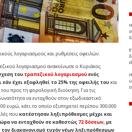
Η
σ
δ
Ε
ικούς λογαριασμούς και ρυθμίσεις οφειλών.
δ
ε
πεζικού λογαριασμού ανακοίνωσε ο Κυριάκος
σχεση του
τραπεζικού λογαριασμού
ενός
Η
υ
 εάν έχει εξοφληθεί το 25% της οφειλής του
και
σ
 του προς τη φορολογική διοίκηση.
Για τις
 δυνατότητα να ενταχθούν στον εξωδικαστικό
000 ευρώ, κάτι το οποίο εξυπηρετεί περίπου 300.000
ιλές που
κατέστησαν ληξιπρόθεσμες μέχρι και
 τώρα να ενταχθούν σε καθεστώς
72 δόσεων
, με
 τον διακανονισμό τυχόν νέων ληξιπρόθεσμων