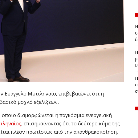
Η
σ
δ
Η
μ
Ε
Η
υ
σ
ον Ευάγγελο Μυτιληναίο, επιβεβαιώνει ότι η
βασικό μοχλό εξελίξεων,
ν οποίο διαμορφώνεται η παγκόσμια ενεργειακή
ιληναίος
, επισημαίνοντας ότι το δεύτερο κύμα της
ίται πλέον πρωτίστως από την απανθρακοποίηση,