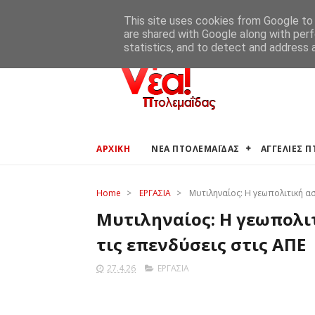
ΑΡΧΙΚΗ
ΑΓΓΕΛΙΕΣ ΠΤΟΛΕΜΑΪΔΑΣ
ΚΑΙΡΟΣ ΠΤΟ
This site uses cookies from Google to d
are shared with Google along with perf
statistics, and to detect and address 
ΑΡΧΙΚΗ
ΝΕΑ ΠΤΟΛΕΜΑΪΔΑΣ
ΑΓΓΕΛΙΕΣ 
Home
>
ΕΡΓΑΣΙΑ
>
Μυτιληναίος: Η γεωπολιτική α
Μυτιληναίος: Η γεωπολι
τις επενδύσεις στις ΑΠΕ
27.4.26
ΕΡΓΑΣΙΑ