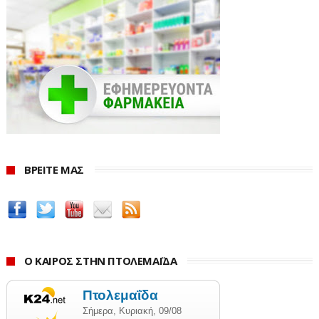
Αυστραλία, τον Καναδά και άλλες.
Ο Jonathan Samford, πρόεδρος της Global Business
Alliance, επισήμανε ότι οι συνέπειες για τις διεθνείς
εταιρείες που δραστηριοποιούνται στις ΗΠΑ ενδέχεται
να είναι μακροπρόθεσμα ιδιαίτερα σοβαρές.
Από την πλευρά του, ο Tim Adams, διευθύνων
σύμβουλος του Institute of International Finance,
προειδοποίησε πως το μέτρο έρχεται σε αντίθεση με
ΒΡΕΙΤΕ ΜΑΣ
τις επιδιώξεις της αμερικανικής κυβέρνησης για
προσέλκυση ξένων επενδύσεων, ενίσχυση της
απασχόλησης και αναζωογόνηση της βιομηχανίας.
Παρά τις αβεβαιότητες, η διάταξη έχει ήδη αρχίσει να
Ο ΚΑΙΡΟΣ ΣΤΗΝ ΠΤΟΛΕΜΑΪΔΑ
επηρεάζει το επενδυτικό κλίμα. «Οι ξένοι πελάτες μας
μας τηλεφωνούν πανικόβλητοι», δήλωσε γενικός
διευθυντής μεγάλου επενδυτικού ταμείου στις ΗΠΑ,