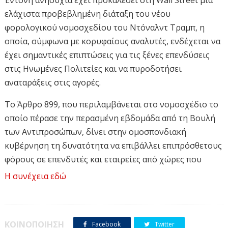
Έντονη ανησυχία έχει προκαλέσει στη Wall Street μία
ελάχιστα προβεβλημένη διάταξη του νέου
φορολογικού νομοσχεδίου του Ντόναλντ Τραμπ, η
οποία, σύμφωνα με κορυφαίους αναλυτές, ενδέχεται να
έχει σημαντικές επιπτώσεις για τις ξένες επενδύσεις
στις Ηνωμένες Πολιτείες και να πυροδοτήσει
αναταράξεις στις αγορές.
Το Άρθρο 899, που περιλαμβάνεται στο νομοσχέδιο το
οποίο πέρασε την περασμένη εβδομάδα από τη Βουλή
των Αντιπροσώπων, δίνει στην ομοσπονδιακή
κυβέρνηση τη δυνατότητα να επιβάλλει επιπρόσθετους
φόρους σε επενδυτές και εταιρείες από χώρες που
χαρακτηρίζονται από την Ουάσιγκτον ως φορολογικά
Η συνέχεια εδώ
«άδικες» ή «τιμωρητικές».
Όπως σημειώνουν οι Financial Times, το μέτρο
ενδέχεται να πλήξει ένα ευρύ φάσμα ξένων οντοτήτων,
ΚΟΙΝΟΠΟΙΗΣΗ
Facebook
Twitter