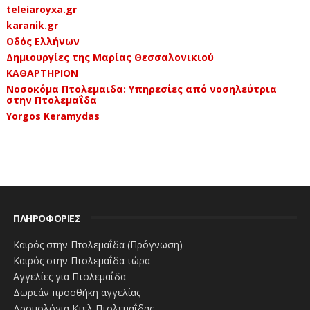
teleiaroyxa.gr
karanik.gr
Οδός Ελλήνων
Δημιουργίες της Μαρίας Θεσσαλονικιού
ΚΑΘΑΡΤΗΡΙΟΝ
Νοσοκόμα Πτολεμαιδα: Υπηρεσίες από νοσηλεύτρια
στην Πτολεμαΐδα
Yorgos Keramydas
ΠΛΗΡΟΦΟΡΙΕΣ
Καιρός στην Πτολεμαΐδα (Πρόγνωση)
Καιρός στην Πτολεμαΐδα τώρα
Αγγελίες για Πτολεμαΐδα
Δωρεάν προσθήκη αγγελίας
Δρομολόγια Κτελ Πτολεμαΐδας