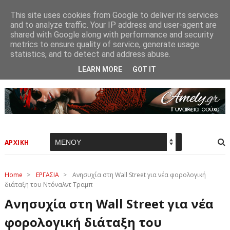
This site uses cookies from Google to deliver its services
and to analyze traffic. Your IP address and user-agent are
shared with Google along with performance and security
metrics to ensure quality of service, generate usage
statistics, and to detect and address abuse.
LEARN MORE
GOT IT
ΑΡΧΙΚΗ
Home
>
ΕΡΓΑΣΙΑ
>
Ανησυχία στη Wall Street για νέα φορολογική
διάταξη του Ντόναλντ Τραμπ
Ανησυχία στη Wall Street για νέα
φορολογική διάταξη του