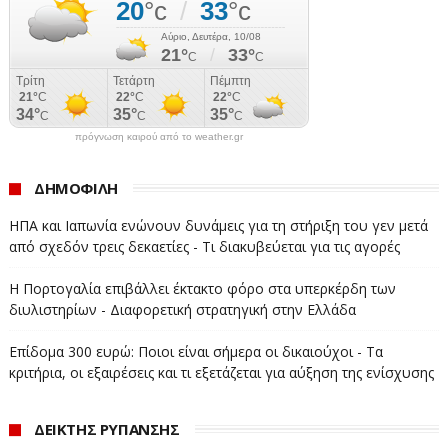
σημειώνοντας πως, παρά την ασάφεια γύρω από τη
φορολόγηση των Treasuries, πολλοί επενδυτές
θεωρούν ήδη δεδομένο ότι αυτή θα επεκταθεί και σε
αυτούς.
#Wall_Street #ΝΤΟΝΑΛΝΤ_ΤΡΑΜΠ
πρόγνωση καιρού από το weather.gr
ΔΗΜΟΦΙΛΗ
ΗΠΑ και Ιαπωνία ενώνουν δυνάμεις για τη στήριξη του γεν μετά
από σχεδόν τρεις δεκαετίες - Τι διακυβεύεται για τις αγορές
Η Πορτογαλία επιβάλλει έκτακτο φόρο στα υπερκέρδη των
διυλιστηρίων - Διαφορετική στρατηγική στην Ελλάδα
Επίδομα 300 ευρώ: Ποιοι είναι σήμερα οι δικαιούχοι - Τα
κριτήρια, οι εξαιρέσεις και τι εξετάζεται για αύξηση της ενίσχυσης
ΔΕΙΚΤΗΣ ΡΥΠΑΝΣΗΣ