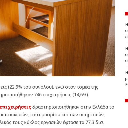
Η
σ
δ
Η
υ
σ
Η
μ
Ε
εις (22,9% του συνόλου), ενώ στον τομέα της
ριοποιήθηκαν 746 επιχειρήσεις (14,6%).
επιχειρήσεις
δραστηριοποιήθηκαν στην Ελλάδα το
ν κατασκευών, του εμπορίου και των υπηρεσιών,
ικός τους κύκλος εργασιών έφτασε τα 77,3 δισ.