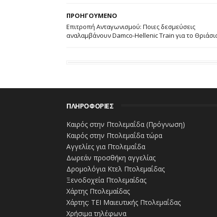
22,2%) και τον ενοποιημένο τομέα ορυχεί
ΠΡΟΗΓΟΥΜΕΝΟ
Στην ακαθάριστη προστιθέμενη αξία, ο τ
Επιτροπή Ανταγωνισμού: Ποιες δεσμεύσεις
αναλαμβάνουν Damco-Hellenic Train για το Θριάσιο
του συνόλου), με τη μεταποίηση και το
ακολουθούν με 3,0 δισ. ευρώ (17,4%) και 
προσωπικού στον τομέα του εμπορίου ανή
μεταποίηση και την πληροφόρηση/επικοι
δισ. ευρώ (12,6%) αντίστοιχα.
ΠΛΗΡΟΦΟΡΙΕΣ
Τέλος, ο τομέας του εμπορίου είχε τη μ
Καιρός στην Πτολεμαΐδα (Πρόγνωση)
συνολικών απασχολουμένων), ακολουθού
Καιρός στην Πτολεμαΐδα τώρα
(16,5%) και τον τομέα καταλύματος και εσ
Αγγελίες για Πτολεμαΐδα
Δωρεάν προσθήκη αγγελίας
#ΕΠΙΧΕΙΡΗΣΕΙΣ #ΕΜΠΟΡΙΟ #ΛΙΑΝΕΜΠΟ
Δρομολόγια Κτελ Πτολεμαΐδας
Ξενοδοχεία Πτολεμαίδας
Χάρτης Πτολεμαίδας
Χάρτης: ΤΕΙ Μαιευτικής Πτολεμαΐδας
Χρήσιμα τηλέφωνα