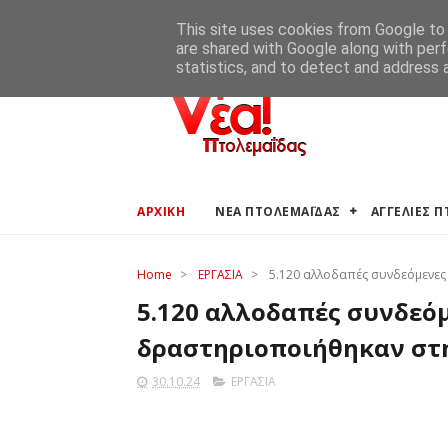
ΑΡΧΙΚΗ
ΑΓΓΕΛΙΕΣ ΠΤΟΛΕΜΑΪΔΑΣ
ΚΑΙΡΟΣ ΠΤΟ
This site uses cookies from Google to d
are shared with Google along with perf
statistics, and to detect and address 
ΑΡΧΙΚΗ
ΝΕΑ ΠΤΟΛΕΜΑΪΔΑΣ
ΑΓΓΕΛΙΕΣ 
Home
>
ΕΡΓΑΣΙΑ
>
5.120 αλλοδαπές συνδεόμενες
5.120 αλλοδαπές συνδεόμ
δραστηριοποιήθηκαν στη
30.10.24
ΕΡΓΑΣΙΑ