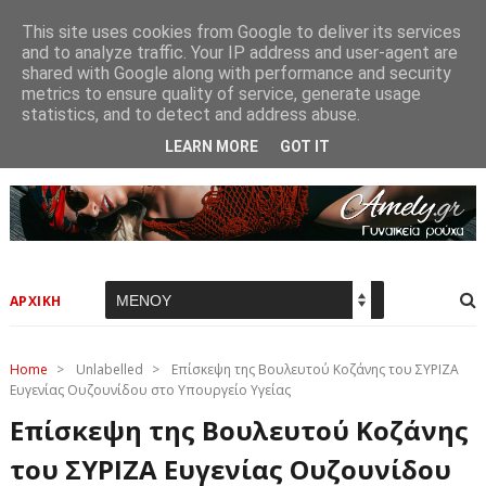
This site uses cookies from Google to deliver its services
and to analyze traffic. Your IP address and user-agent are
shared with Google along with performance and security
metrics to ensure quality of service, generate usage
statistics, and to detect and address abuse.
LEARN MORE
GOT IT
ΑΡΧΙΚΗ
Home
>
Unlabelled
>
Επίσκεψη της Βουλευτού Κοζάνης του ΣΥΡΙΖΑ
Ευγενίας Ουζουνίδου στο Υπουργείο Υγείας
Επίσκεψη της Βουλευτού Κοζάνης
του ΣΥΡΙΖΑ Ευγενίας Ουζουνίδου