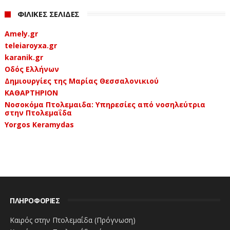
ΦΙΛΙΚΕΣ ΣΕΛΙΔΕΣ
Amely.gr
teleiaroyxa.gr
karanik.gr
Οδός Ελλήνων
Δημιουργίες της Μαρίας Θεσσαλονικιού
ΚΑΘΑΡΤΗΡΙΟΝ
Νοσοκόμα Πτολεμαιδα: Υπηρεσίες από νοσηλεύτρια
στην Πτολεμαΐδα
Yorgos Keramydas
ΠΛΗΡΟΦΟΡΙΕΣ
Καιρός στην Πτολεμαΐδα (Πρόγνωση)