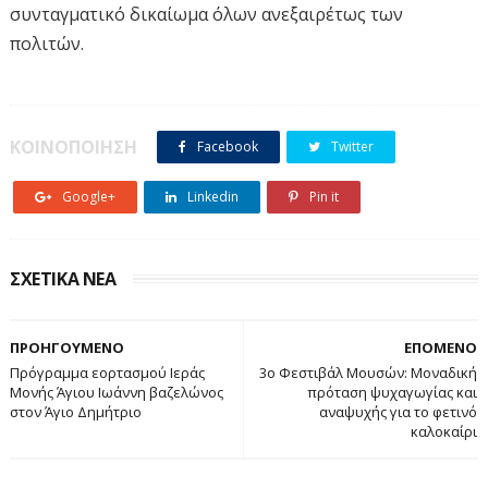
συνταγματικό δικαίωμα όλων ανεξαιρέτως των
πολιτών.
ΚΟΙΝΟΠΟΙΗΣΗ
Facebook
Twitter
Google+
Linkedin
Pin it
ΣΧΕΤΙΚΑ ΝΕΑ
ΠΡΟΗΓΟΥΜΕΝΟ
ΕΠΟΜΕΝΟ
Πρόγραμμα εορτασμού Ιεράς
3ο Φεστιβάλ Μουσών: Μοναδική
Μονής Άγιου Ιωάννη βαζελώνος
πρόταση ψυχαγωγίας και
στον Άγιο Δημήτριο
αναψυχής για το φετινό
καλοκαίρι