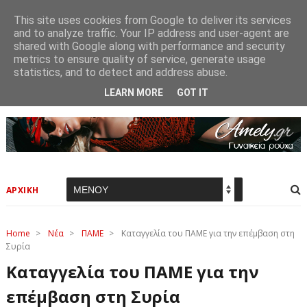
This site uses cookies from Google to deliver its services
and to analyze traffic. Your IP address and user-agent are
shared with Google along with performance and security
metrics to ensure quality of service, generate usage
statistics, and to detect and address abuse.
LEARN MORE
GOT IT
ΑΡΧΙΚΗ
Home
>
Νέα
>
ΠΑΜΕ
>
Καταγγελία του ΠΑΜΕ για την επέμβαση στη
Συρία
Καταγγελία του ΠΑΜΕ για την
επέμβαση στη Συρία