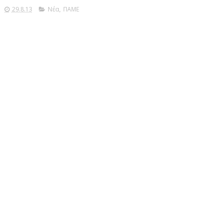
29.8.13
Νέα
,
ΠΑΜΕ