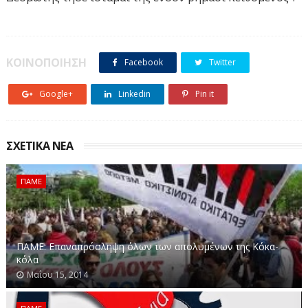
ΚΟΙΝΟΠΟΙΗΣΗ
Facebook
Twitter
Google+
Linkedin
Pin it
ΣΧΕΤΙΚΑ ΝΕΑ
ΠΑΜΕ
ΠΑΜΕ: Επαναπρόσληψη όλων των απολυμένων της Κόκα-
κόλα
Μαΐου 15, 2014