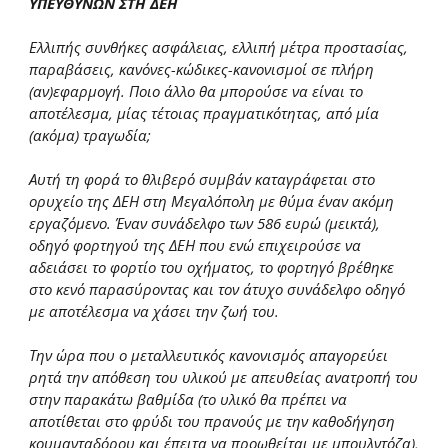
ΥΠΕΥΘΥΝΩΝ ΣΤΗ ΔΕΗ
Ελλιπής συνθήκες ασφάλειας, ελλιπή μέτρα προστασίας,
παραβάσεις, κανόνες-κώδικες-κανονισμοί σε πλήρη
(αν)εφαρμογή. Ποιο άλλο θα μπορούσε να είναι το
αποτέλεσμα, μίας τέτοιας πραγματικότητας, από μία
(ακόμα) τραγωδία;
Αυτή τη φορά το θλιβερό συμβάν καταγράφεται στο
ορυχείο της ΔΕΗ στη Μεγαλόπολη με θύμα έναν ακόμη
εργαζόμενο. Έναν συνάδελφο των 586 ευρώ (μεικτά),
οδηγό φορτηγού της ΔΕΗ που ενώ επιχειρούσε να
αδειάσει το φορτίο του οχήματος, το φορτηγό βρέθηκε
στο κενό παρασύροντας και τον άτυχο συνάδελφο οδηγό
με αποτέλεσμα να χάσει την ζωή του.
Την ώρα που ο μεταλλευτικός κανονισμός απαγορεύει
ρητά την απόθεση του υλικού με απευθείας ανατροπή του
στην παρακάτω βαθμίδα (το υλικό θα πρέπει να
αποτίθεται στο φρύδι του πρανούς με την καθοδήγηση
κουμανταδόρου και έπειτα να προωθείται με μπουλντόζα),