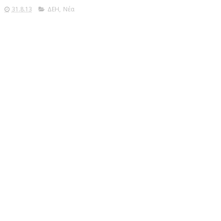
31.8.13
ΔΕΗ
,
Νέα