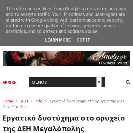
This site uses cookies from Google to deliver its services
and to analyze traffic. Your IP address and user-agent are
shared with Google along with performance and security
metrics to ensure quality of service, generate usage
statistics, and to detect and address abuse.
LEARN MORE
GOT IT
ΑΡΧΙΚΗ
Home
>
ΔΕΗ
>
Νέα
>
Εργατικό δυστύχημα στο ορυχείο της ΔΕΗ
Μεγαλόπολης
Εργατικό δυστύχημα στο ορυχείο
της ΔΕΗ Μεγαλόπολης