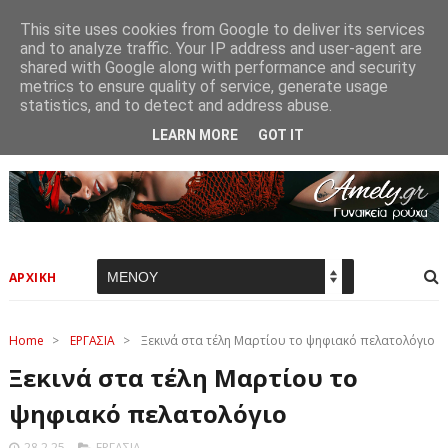
This site uses cookies from Google to deliver its services
and to analyze traffic. Your IP address and user-agent are
shared with Google along with performance and security
metrics to ensure quality of service, generate usage
statistics, and to detect and address abuse.
LEARN MORE
GOT IT
ΑΡΧΙΚΗ
Home
>
ΕΡΓΑΣΙΑ
>
Ξεκινά στα τέλη Μαρτίου το ψηφιακό πελατολόγιο
Ξεκινά στα τέλη Μαρτίου το
ψηφιακό πελατολόγιο
28.2.25
ΕΡΓΑΣΙΑ