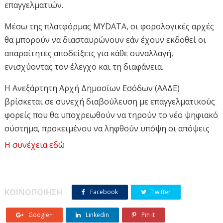
επαγγελματιών.
Μέσω της πλατφόρμας MYDATA, οι φορολογικές αρχές
θα μπορούν να διασταυρώνουν εάν έχουν εκδοθεί οι
απαραίτητες αποδείξεις για κάθε συναλλαγή,
ενισχύοντας τον έλεγχο και τη διαφάνεια.
Η Ανεξάρτητη Αρχή Δημοσίων Εσόδων (ΑΑΔΕ)
βρίσκεται σε συνεχή διαβούλευση με επαγγελματικούς
φορείς που θα υποχρεωθούν να τηρούν το νέο ψηφιακό
σύστημα, προκειμένου να ληφθούν υπόψη οι απόψεις
και οι επιφυλάξεις τους.
Η συνέχεια εδώ
Μετά την ολοκλήρωση αυτής της διαδικασίας, η
εφαρμογή θα τεθεί σε ισχύ, αρχικά για συγκεκριμένους
κλάδους, όπως συνεργεία αυτοκινήτων, βουλκανιζατέρ,
ΚΟΙΝΟΠΟΙΗΣΗ
Facebook
Twitter
εταιρείες στάθμευσης και ενοικίασης οχημάτων. Σε
Google+
Linkedin
Pin it
δεύτερη φάση, το μέτρο θα επεκταθεί σε επαγγέλματα