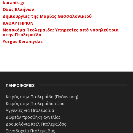
karanik.gr
Οδός Ελλήνων
Δημιουργίες της Μαρίας Θεσσαλονικιού
ΚΑΘΑΡΤΗΡΙΟΝ
Νοσοκόμα Πτολεμαιδα: Υπηρεσίες από νοσηλεύτρια
στην Πτολεμαΐδα
Yorgos Keramydas
ΠΛΗΡΟΦΟΡΙΕΣ
Καιρός στην Πτολεμαΐδα (Πρόγνωση)
Καιρός στην Πτολεμαΐδα τώρα
Αγγελίες για Πτολεμαΐδα
Δωρεάν προσθήκη αγγελίας
Δρομολόγια Κτελ Πτολεμαΐδας
Ξενοδοχεία Πτολεμαίδας